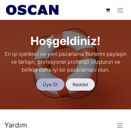
İçereği Atla
Hoşgeldiniz!
En iyi içerikleri ve yeni pazarlama fikirlerini paylaşın
ve tartışın, profesyonel profilinizi oluşturun ve
birlikte daha iyi bir pazarlamacı olun.
Üye Ol
Reddet
Yardım