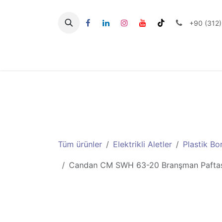
İçereği Atla
+90 (312)
Seramik Aletlerİi
Tüm ürünler
Elektrikli Aletler
Plastik Bo
Candan CM SWH 63-20 Branşman Pafta