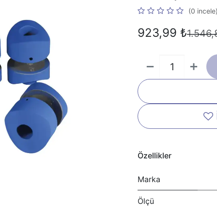
(0 incele
923,99
₺
1.546,
Özellikler
Marka
Ölçü