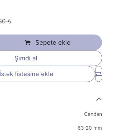
)
80
₺
Sepete ekle
Şimdi al
İstek listesine ekle
Candan
63-20 mm