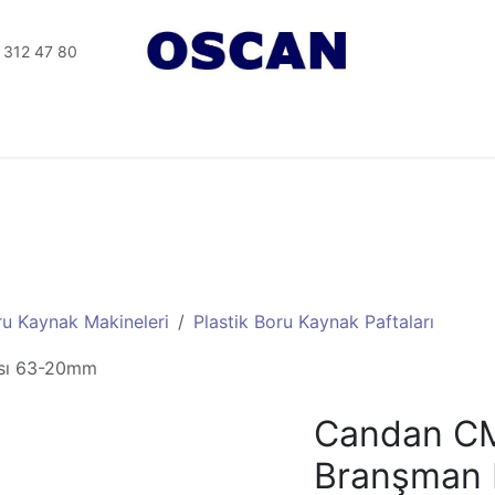
 312 47 80
Tesisat Aletler
Elektrikli Aletler
Seramik Aletleri
ru Kaynak Makineleri
Plastik Boru Kaynak Paftaları
sı 63-20mm
Candan C
Branşman 