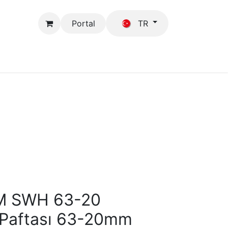
Portal
TR
Mağaza
GFB
M SWH 63-20
Paftası 63-20mm