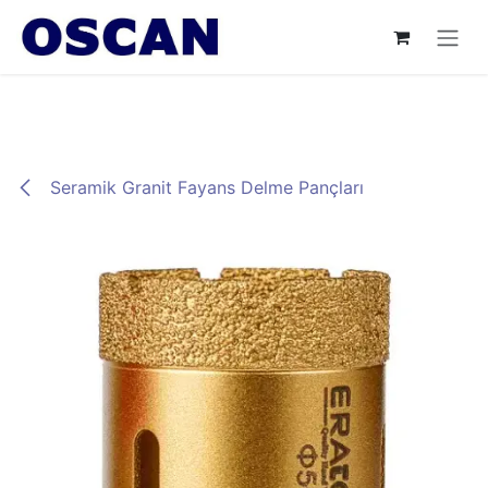
İçereği Atla
Seramik Granit Fayans Delme Pançları