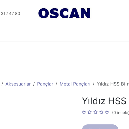
 312 47 80
Tesisat Aletler
Elektrikli Aletler
Seramik Aletleri
Aksesuarlar
Pançlar
Metal Pançları
Yıldız HSS Bi
Yıldız HS
(0 incele