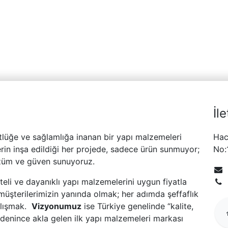
İl
tlüğe ve sağlamlığa inanan bir yapı malzemeleri
Hac
erin inşa edildiği her projede, sadece ürün sunmuyor;
No:
üm ve güven sunuyoruz.
liteli ve dayanıklı yapı malzemelerini uygun fiyatla
ak müşterilerimizin yanında olmak; her adımda şeffaflık
alışmak.
Vizyonumuz
ise Türkiye genelinde “kalite,
denince akla gelen ilk yapı malzemeleri markası