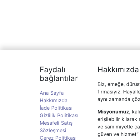
Faydalı
Hakkımızda
bağlantılar
Biz, emeğe, dürüs
firmasıyız. Hayall
Ana Sayfa
aynı zamanda çöz
Hakkımızda
İade Politikası
Misyonumuz
, ka
Gizlilik Politikası
erişilebilir kılar
Mesafeli Satış
ve samimiyetle ç
Sözleşmesi
güven ve hizmet” 
Çerez Politikası