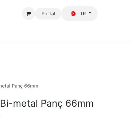
Portal
TR
Mağaza
GFB
-metal Panç 66mm
S Bi-metal Panç 66mm
)