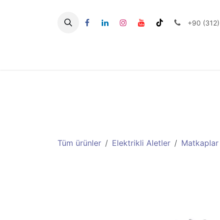
İçereği Atla
+90 (312)
Seramik Aletlerİi
Tüm ürünler
Elektrikli Aletler
Matkaplar