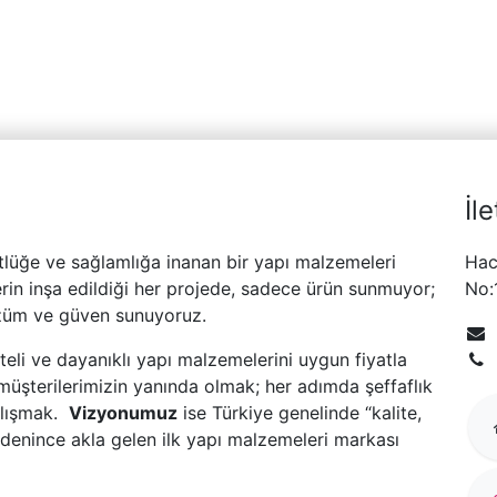
İl
tlüğe ve sağlamlığa inanan bir yapı malzemeleri
Hac
erin inşa edildiği her projede, sadece ürün sunmuyor;
No:
üm ve güven sunuyoruz.
liteli ve dayanıklı yapı malzemelerini uygun fiyatla
ak müşterilerimizin yanında olmak; her adımda şeffaflık
alışmak.
Vizyonumuz
ise Türkiye genelinde “kalite,
denince akla gelen ilk yapı malzemeleri markası