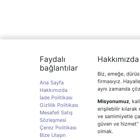
Faydalı
Hakkımızda
bağlantılar
Biz, emeğe, dürüs
firmasıyız. Hayall
Ana Sayfa
aynı zamanda çöz
Hakkımızda
İade Politikası
Misyonumuz
, ka
Gizlilik Politikası
erişilebilir kılar
Mesafeli Satış
ve samimiyetle ç
Sözleşmesi
güven ve hizmet” 
Çerez Politikası
olmak.
Bize Ulaşın