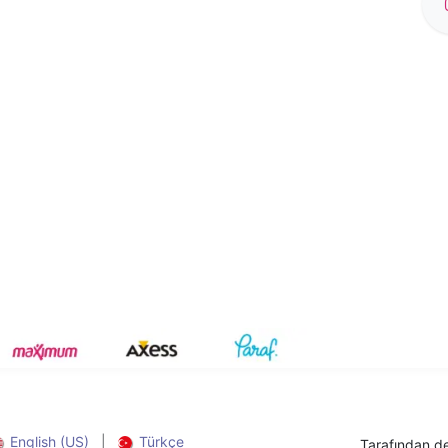
English (US)
|
Türkçe
Tarafından d