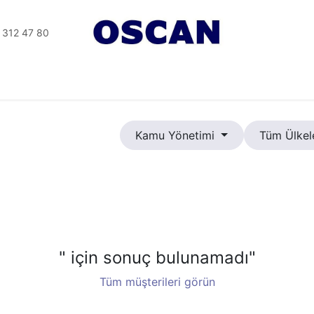
 312 47 80
Tesisat Aletler
Elektrikli Aletler
Seramik Aletleri
Kamu Yönetimi
Tüm Ülkel
" için sonuç bulunamadı
"
Tüm müşterileri görün