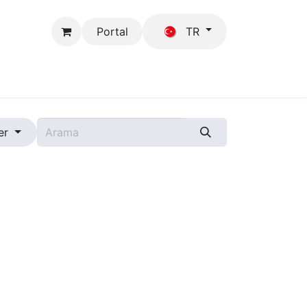
Portal
TR
Mağaza
GFB
er