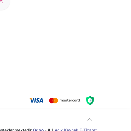
esteklenmektedir
Odoo
- # 1
Açık Kaynak E-Ticaret