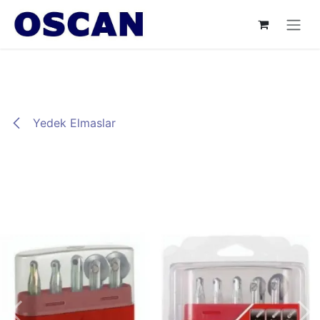
İçereği Atla
Yedek Elmaslar