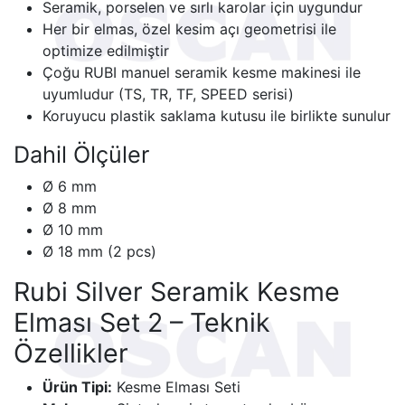
Seramik, porselen ve sırlı karolar için uygundur
Her bir elmas, özel kesim açı geometrisi ile
optimize edilmiştir
Çoğu RUBI manuel seramik kesme makinesi ile
uyumludur (TS, TR, TF, SPEED serisi)
Koruyucu plastik saklama kutusu ile birlikte sunulur
Dahil Ölçüler
Ø 6 mm
Ø 8 mm
Ø 10 mm
Ø 18 mm (2 pcs)
Rubi Silver Seramik Kesme
Elması Set 2 – Teknik
Özellikler
Ürün Tipi:
Kesme Elması Seti