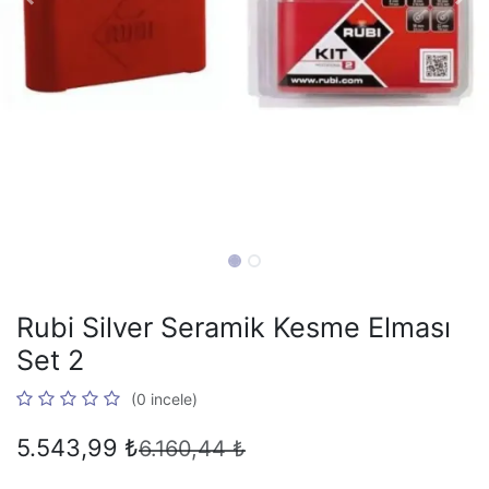
Rubi Silver Seramik Kesme Elması
Set 2
(0 incele)
5.543,99
₺
6.160,44
₺