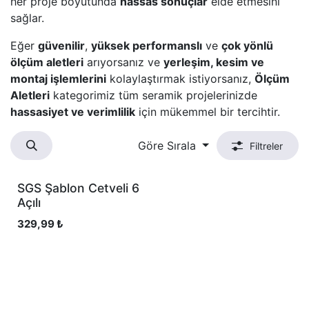
her proje boyutunda
hassas sonuçlar
elde etmesini
sağlar.
Eğer
güvenilir
,
yüksek performanslı
ve
çok yönlü
ölçüm aletleri
arıyorsanız ve
yerleşim, kesim ve
montaj işlemlerini
kolaylaştırmak istiyorsanız,
Ölçüm
Aletleri
kategorimiz tüm seramik projelerinizde
hassasiyet ve verimlilik
için mükemmel bir tercihtir.
Göre Sırala
Filtreler
SGS Şablon Cetveli 6
Açılı
329,99
₺