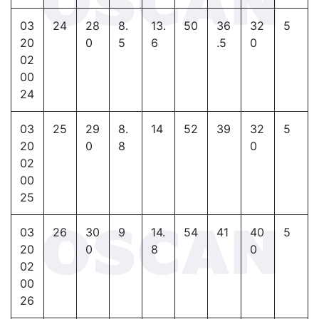
03
24
28
8.
13.
50
36
32
5
20
0
5
6
.5
0
02
00
24
03
25
29
8.
14
52
39
32
5
20
0
8
0
02
00
25
03
26
30
9
14.
54
41
40
5
20
0
8
0
02
00
26