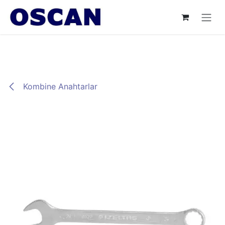
İçereği Atla
Kombine Anahtarlar