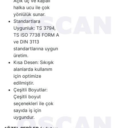
Açık uç ve kapalı
halka ucu ile çok
yönlülük sunar.
Standartlara
Uygunluk: TS 3794,
TS ISO 7738 FORM A
ve DIN 3113
standartlarına uygun
üretim.
Kısa Desen: Sıkışık
alanlarda kullanım
için optimize
edilmiştir.
Çeşitli Boyutlar:
Çeşitli boyut
seçenekleri ile çok
sayıda iş için
uygundur.