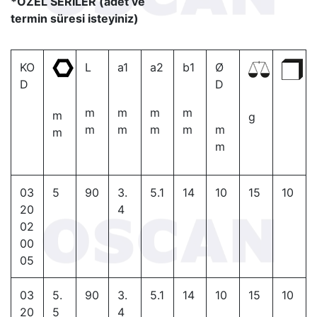
*ÖZEL SERİLER (adet ve
termin süresi isteyiniz)
KO
L
a1
a2
b1
Ø
D
D
m
m
m
m
m
g
m
m
m
m
m
m
m
03
5
90
3.
5.1
14
10
15
10
20
4
02
00
05
03
5.
90
3.
5.1
14
10
15
10
20
5
4