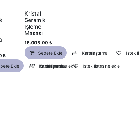
Kristal
k
Seramik
İşleme
Masası
a
15.095,99
₺
ı
Sepete Ekle
Karşılaştırma
İstek l
9
₺
pete Ekle
rşılaştırma
Karşılaştırma
İstek listesine ekle
İstek listesine ekle