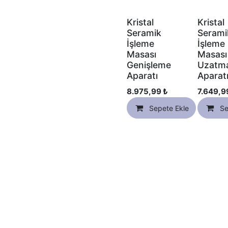
Kristal
Kristal
Seramik
Serami
İşleme
İşleme
Masası
Masası
Genişleme
Uzatm
Aparatı
Aparat
8.975,99
₺
7.649,9
Sepete Ekle
Se
Ka