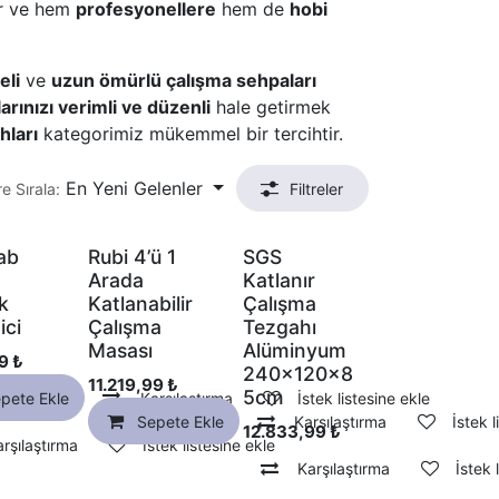
ir ve hem
profesyonellere
hem de
hobi
eli
ve
uzun ömürlü çalışma sehpaları
arınızı verimli ve düzenli
hale getirmek
hları
kategorimiz mükemmel bir tercihtir.
En Yeni Gelenler
e Sırala:
Filtreler
ab
Rubi 4’ü 1
SGS
Arada
Katlanır
k
Katlanabilir
Çalışma
ici
Çalışma
Tezgahı
Masası
Alüminyum
9
₺
240x120x8
11.219,99
₺
5cm
pete Ekle
Karşılaştırma
İstek listesine ekle
Sepete Ekle
Karşılaştırma
İstek l
12.833,99
₺
rşılaştırma
İstek listesine ekle
Karşılaştırma
İstek 