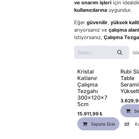
ve onarım işleri
için ideald
kullanıcılarına
uygundur.
Eğer
güvenilir
,
yüksek kalit
arıyorsanız ve
çalışma alanl
istiyorsanız,
Çalışma Tezga
Gör
Kristal
Rubi Sl
Katlanır
Table
Çalışma
Serami
Tezgahı
Yükselt
300x120x7
3.629,9
5cm
Se
15.911,99
₺
Sepete Ekle
Ka