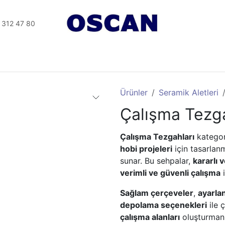
 312 47 80
Tesisat Aletler
Elektrikli Aletler
Seramik Aletleri
Ürünler
Seramik Aletleri
Çalışma Tezga
Çalışma Tezgahları
kategor
hobi projeleri
için tasarlan
sunar. Bu sehpalar,
kararlı 
verimli ve güvenli çalışma
i
Sağlam çerçeveler
,
ayarlan
depolama seçenekleri
ile 
çalışma alanları
oluşturmanı