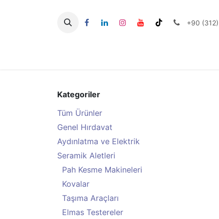
İçereği Atla
+90 (312)
Seramik Aletlerİi
Kategoriler
Tüm Ürünler
Genel Hırdavat
Aydınlatma ve Elektrik
Seramik Aletleri
Pah Kesme Makineleri
Kovalar
Taşıma Araçları
Elmas Testereler