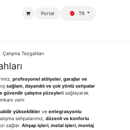
Portal
TR
Mağaza
GFB
Çalışma Tezgahları
hları
imiz,
profesyonel atölyeler, garajlar ve
mış
sağlam, dayanıklı ve çok yönlü sehpalar
ve güvenilir çalışma yüzeyleri
sağlayarak
mkanı verir.
abilir yükseklikler
ve
entegrasyonlu
çalışma sehpalarımız,
düzenli ve konforlu
zı sağlar.
Ahşap işleri, metal işleri, montaj