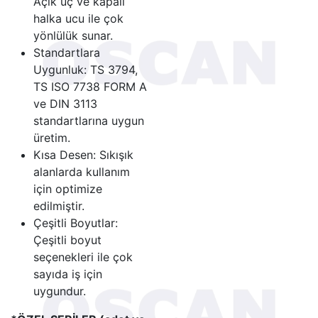
Açık uç ve kapalı
halka ucu ile çok
yönlülük sunar.
Standartlara
Uygunluk: TS 3794,
TS ISO 7738 FORM A
ve DIN 3113
standartlarına uygun
üretim.
Kısa Desen: Sıkışık
alanlarda kullanım
için optimize
edilmiştir.
Çeşitli Boyutlar:
Çeşitli boyut
seçenekleri ile çok
sayıda iş için
uygundur.