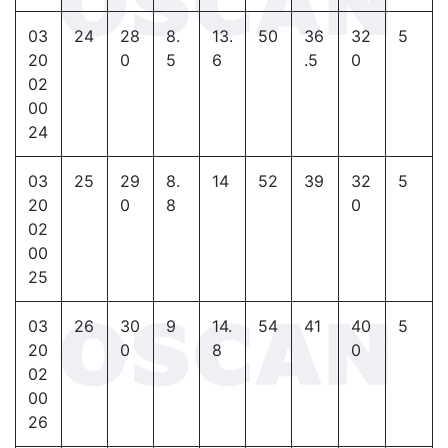
03
24
28
8.
13.
50
36
32
5
20
0
5
6
.5
0
02
00
24
03
25
29
8.
14
52
39
32
5
20
0
8
0
02
00
25
03
26
30
9
14.
54
41
40
5
20
0
8
0
02
00
26