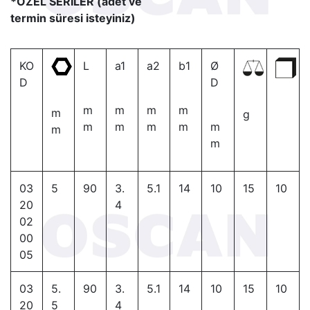
*ÖZEL SERİLER (adet ve
termin süresi isteyiniz)
KO
L
a1
a2
b1
Ø
D
D
m
m
m
m
m
g
m
m
m
m
m
m
m
03
5
90
3.
5.1
14
10
15
10
20
4
02
00
05
03
5.
90
3.
5.1
14
10
15
10
20
5
4