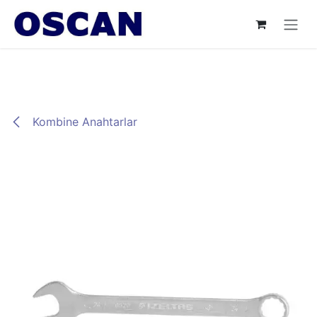
İçereği Atla
Kombine Anahtarlar