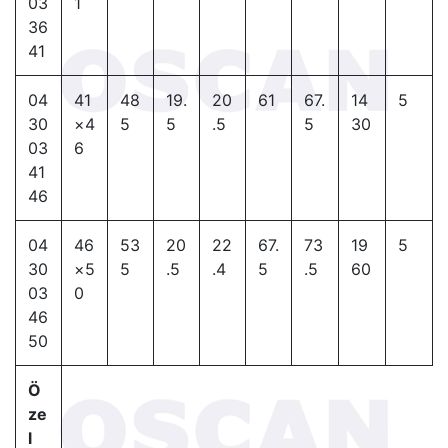
03
1
36
41
04
41
48
19.
20
61
67.
14
5
30
×4
5
5
.5
5
30
03
6
41
46
04
46
53
20
22
67.
73
19
5
30
×5
5
.5
.4
5
.5
60
03
0
46
50
Ö
ze
l