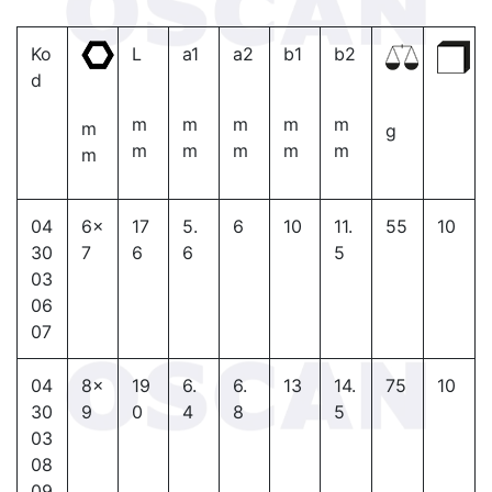
Ko
L
a1
a2
b1
b2
d
m
m
m
m
m
m
g
m
m
m
m
m
m
04
6×
17
5.
6
10
11.
55
10
30
7
6
6
5
03
06
07
04
8×
19
6.
6.
13
14.
75
10
30
9
0
4
8
5
03
08
09