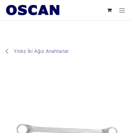
İçereği Atla
Yıldız İki Ağız Anahtarlar