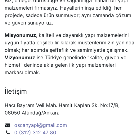
Biz, emeğe, dürüstlüğe ve sağlamlığa inanan bir yapı
malzemeleri firmasıyız. Hayallerin inşa edildiği her
projede, sadece ürün sunmuyor; aynı zamanda çözüm
ve güven sunuyoruz.
Misyonumuz
, kaliteli ve dayanıklı yapı malzemelerini
uygun fiyatla erişilebilir kılarak müşterilerimizin yanında
olmak; her adımda şeffaflık ve samimiyetle çalışmak.
Vizyonumuz
ise Türkiye genelinde “kalite, güven ve
hizmet” denince akla gelen ilk yapı malzemeleri
markası olmak.
İletişim
Hacı Bayram Veli Mah. Hamit Kaplan Sk. No:17/B,
06050 Altındağ/Ankara
oscanyapi@gmail.com
0 (312) 312 47 80