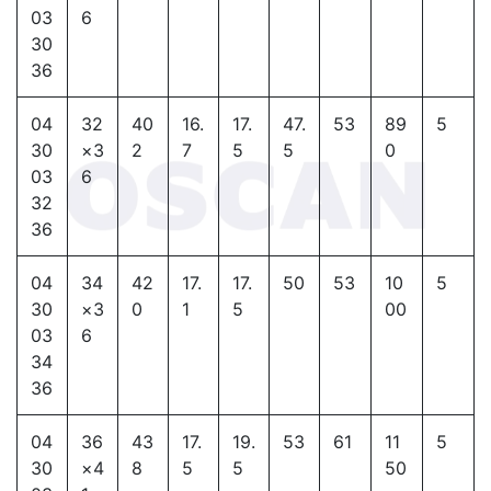
03
6
30
36
04
32
40
16.
17.
47.
53
89
5
30
×3
2
7
5
5
0
03
6
32
36
04
34
42
17.
17.
50
53
10
5
30
×3
0
1
5
00
03
6
34
36
04
36
43
17.
19.
53
61
11
5
30
×4
8
5
5
50