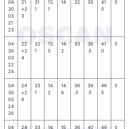
04
21
31
13.
14
32
35
41
5
30
×2
1
1
0
03
3
21
23
04
22
32
13.
14.
33
36
41
5
30
×2
1
5
2
.5
0
03
4
22
24
04
24
33
14.
14.
36
39
49
5
30
×2
1
2
6
.5
.5
5
03
6
24
26
04
24
33
14.
15
36
40
49
5