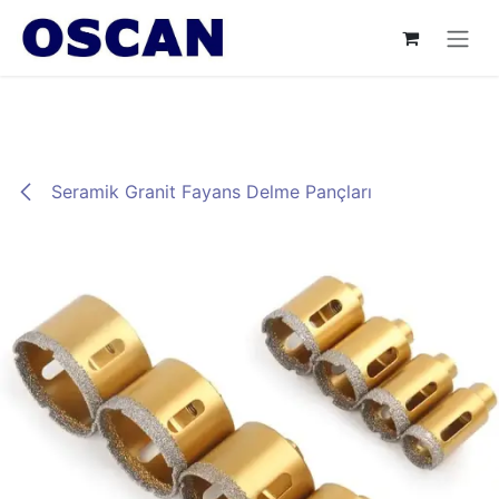
İçereği Atla
Seramik Granit Fayans Delme Pançları