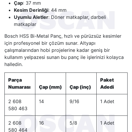
Çap
: 37 mm
Kesim Derinliği
: 44 mm
Uyumlu Aletler
: Döner matkaplar, darbeli
matkaplar
Bosch HSS Bi-Metal Panç, hızlı ve pürüzsüz kesimler
için profesyonel bir çözüm sunar. Altyapı
çalışmalarından hobi projelerine kadar geniş bir
kullanım yelpazesi sunan bu panç ile işlerinizi kolayca
halledin.
Parça
Paket
Numarası
Çap (mm)
Çap (inç)
Adedi
2 608
14
9/16
1 Adet
580 463
2 608
16
5/8
1 Adet
580 464