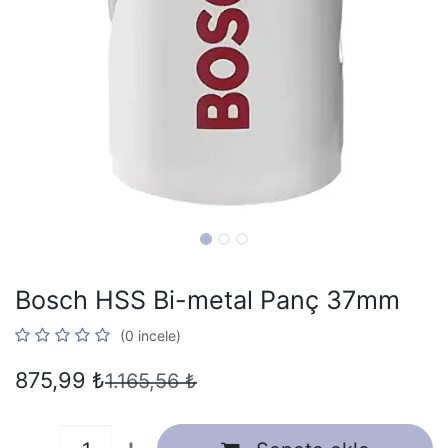
Bosch HSS Bi-metal Panç 37mm
(0 incele)
875,99
₺
1.165,56
₺