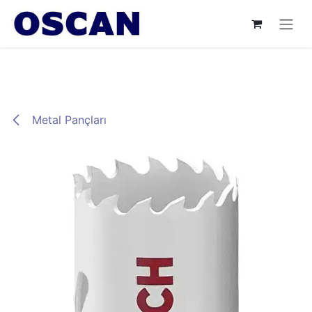
İçereği Atla
Metal Pançları