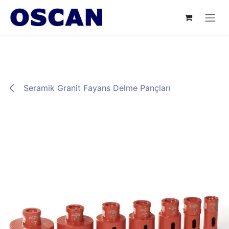
İçereği Atla
Seramik Granit Fayans Delme Pançları