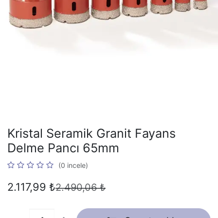
Kristal Seramik Granit Fayans
Delme Pancı 65mm
(0 incele)
2.117,99
₺
2.490,06
₺