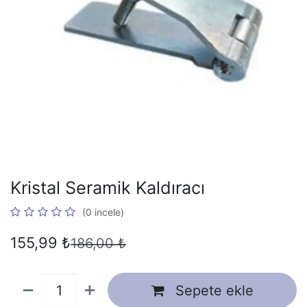
Kristal Seramik Kaldıracı
(0 incele)
155,99
₺
186,00
₺
Sepete ekle