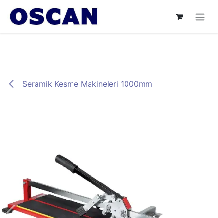
İçereği Atla
Seramik Kesme Makineleri 1000mm