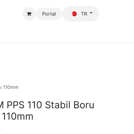
Portal
TR
Mağaza
GFB
şı 110mm
 PPS 110 Stabil Boru
ı 110mm
)