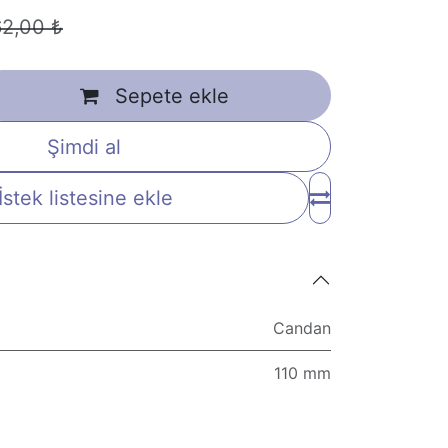
62,00
₺
Sepete ekle
Şimdi al
İstek listesine ekle
Candan
110 mm