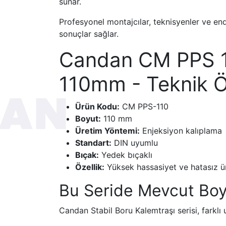
sunar.
Profesyonel montajcılar, teknisyenler ve endü
sonuçlar sağlar.
Candan CM PPS 11
110mm - Teknik Öz
Ürün Kodu:
CM PPS-110
Boyut:
110 mm
Üretim Yöntemi:
Enjeksiyon kalıplama
Standart:
DIN uyumlu
Bıçak:
Yedek bıçaklı
Özellik:
Yüksek hassasiyet ve hatasız ü
Bu Seride Mevcut Boy
Candan Stabil Boru Kalemtraşı serisi, farklı