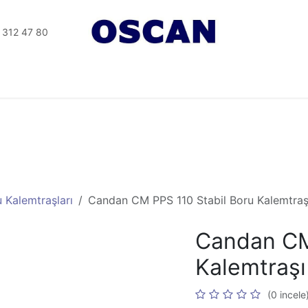
 312 47 80
Tesisat Aletler
Elektrikli Aletler
Seramik Aletleri
u Kalemtraşları
Candan CM PPS 110 Stabil Boru Kalemtra
Candan CM
Kalemtraş
(0 incele