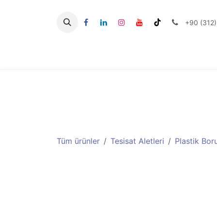
İçereği Atla
+90 (312)
Seramik Aletlerİi
Tüm ürünler
Tesisat Aletleri
Plastik Bor