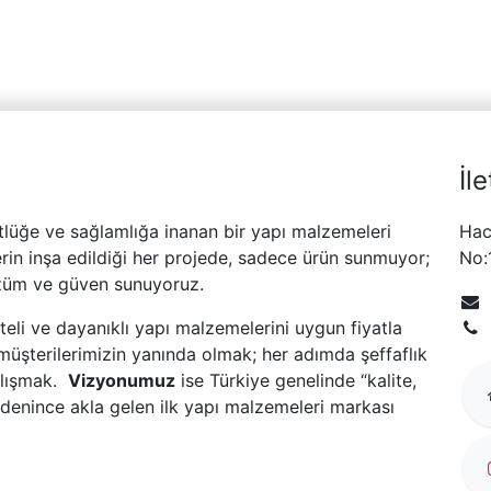
İl
tlüğe ve sağlamlığa inanan bir yapı malzemeleri
Hac
erin inşa edildiği her projede, sadece ürün sunmuyor;
No:
üm ve güven sunuyoruz.
liteli ve dayanıklı yapı malzemelerini uygun fiyatla
ak müşterilerimizin yanında olmak; her adımda şeffaflık
alışmak.
Vizyonumuz
ise Türkiye genelinde “kalite,
denince akla gelen ilk yapı malzemeleri markası