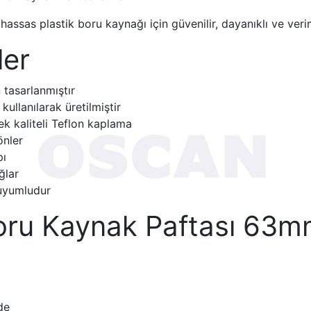
ssas plastik boru kaynağı için güvenilir, dayanıklı ve veri
ler
 tasarlanmıştır
ullanılarak üretilmiştir
k kaliteli Teflon kaplama
önler
pı
ğlar
 uyumludur
oru Kaynak Paftası 63m
de