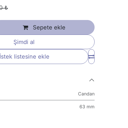
40
₺
Sepete ekle
Şimdi al
İstek listesine ekle
Candan
63 mm