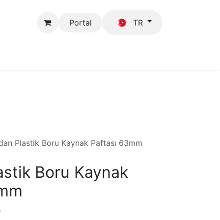
Portal
TR
Mağaza
GFB
dan Plastik Boru Kaynak Paftası 63mm
stik Boru Kaynak
3mm
)