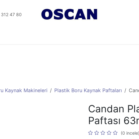
 312 47 80
Tesisat Aletler
Elektrikli Aletler
Seramik Aletleri
ru Kaynak Makineleri
Plastik Boru Kaynak Paftaları
Can
Candan Pla
Paftası 6
(0 incele