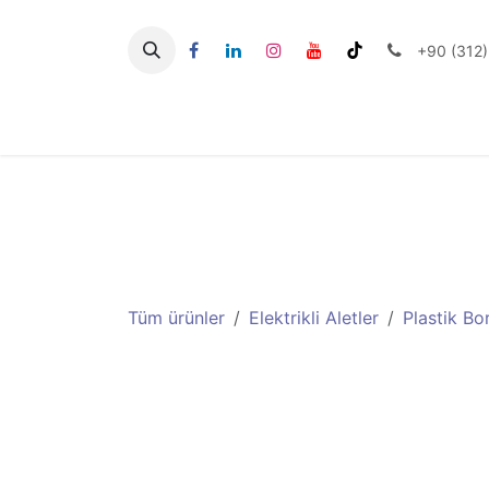
İçereği Atla
+90 (312)
Seramik Aletlerİi
Tüm ürünler
Elektrikli Aletler
Plastik Bo