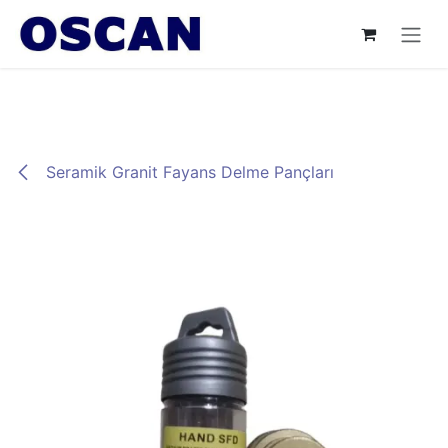
İçereği Atla
Seramik Granit Fayans Delme Pançları