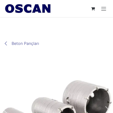
İçereği Atla
Beton Pançları