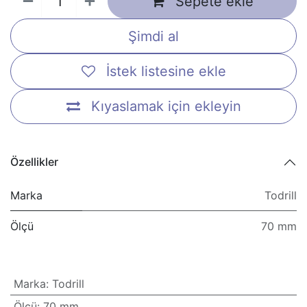
Sepete ekle
Şimdi al
İstek listesine ekle
Kıyaslamak için ekleyin
Özellikler
Marka
Todrill
Ölçü
70 mm
Marka
:
Todrill
Ölçü
:
70 mm