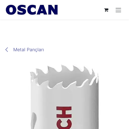
İçereği Atla
Metal Pançları