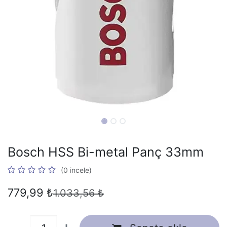
Bosch HSS Bi-metal Panç 33mm
(0 incele)
779,99
₺
1.033,56
₺