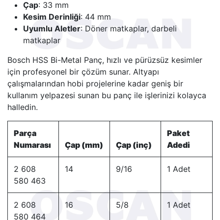
Çap
: 33 mm
Kesim Derinliği
: 44 mm
Uyumlu Aletler
: Döner matkaplar, darbeli
matkaplar
Bosch HSS Bi-Metal Panç, hızlı ve pürüzsüz kesimler
için profesyonel bir çözüm sunar. Altyapı
çalışmalarından hobi projelerine kadar geniş bir
kullanım yelpazesi sunan bu panç ile işlerinizi kolayca
halledin.
Parça
Paket
Numarası
Çap (mm)
Çap (inç)
Adedi
2 608
14
9/16
1 Adet
580 463
2 608
16
5/8
1 Adet
580 464