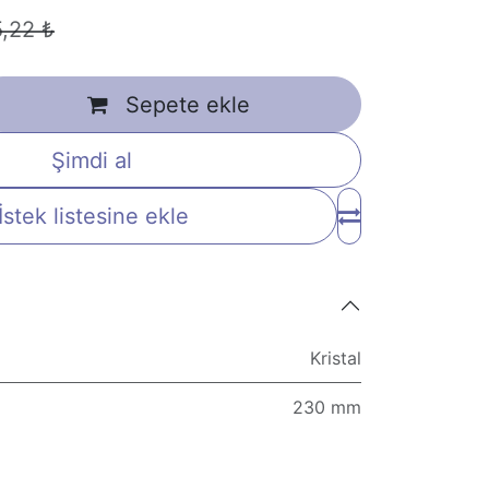
5,22
₺
Sepete ekle
Şimdi al
İstek listesine ekle
Kristal
230 mm