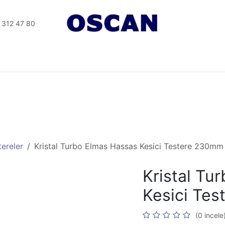
 312 47 80
Tesisat Aletler
Elektrikli Aletler
Seramik Aletleri
ereler
Kristal Turbo Elmas Hassas Kesici Testere 230mm
Kristal Tu
Kesici Te
(0 incele