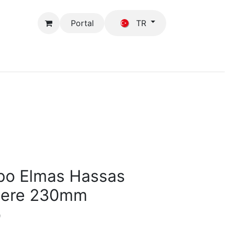
Portal
TR
Mağaza
GFB
rbo Elmas Hassas
stere 230mm
)