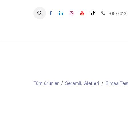
İçereği Atla
+90 (312)
Seramik Aletlerİi
Tüm ürünler
Seramik Aletleri
Elmas Test