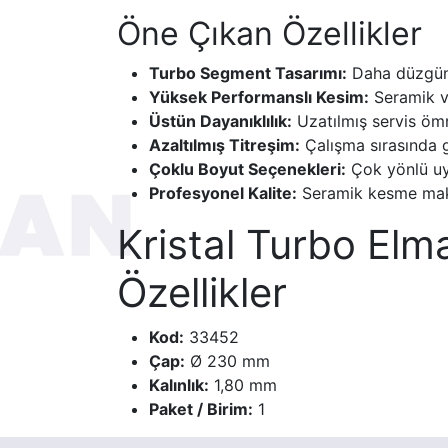
Öne Çıkan Özellikler
Turbo Segment Tasarımı:
Daha düzgün v
Yüksek Performanslı Kesim:
Seramik ve
Üstün Dayanıklılık:
Uzatılmış servis ömr
Azaltılmış Titreşim:
Çalışma sırasında g
Çoklu Boyut Seçenekleri:
Çok yönlü uy
Profesyonel Kalite:
Seramik kesme makine
Kristal Turbo El
Özellikler
Kod:
33452
Çap:
Ø 230 mm
Kalınlık:
1,80 mm
Paket / Birim:
1