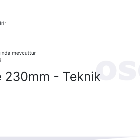
rir
ında mevcuttur
i
re 230mm - Teknik