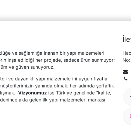
İl
tlüğe ve sağlamlığa inanan bir yapı malzemeleri
Hac
erin inşa edildiği her projede, sadece ürün sunmuyor;
No:
üm ve güven sunuyoruz.
liteli ve dayanıklı yapı malzemelerini uygun fiyatla
ak müşterilerimizin yanında olmak; her adımda şeffaflık
alışmak.
Vizyonumuz
ise Türkiye genelinde “kalite,
denince akla gelen ilk yapı malzemeleri markası