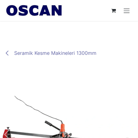
İçereği Atla
Seramik Kesme Makineleri 1300mm