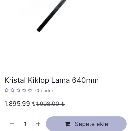
Kristal Kiklop Lama 640mm
(0 incele)
1.895,99
₺
1.998,00
₺
Sepete ekle