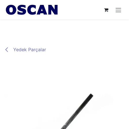
İçereği Atla
Yedek Parçalar