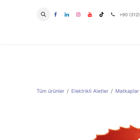
İçereği Atla
+90 (312)
Seramik Aletlerİi
Tüm ürünler
Elektrikli Aletler
Matkaplar