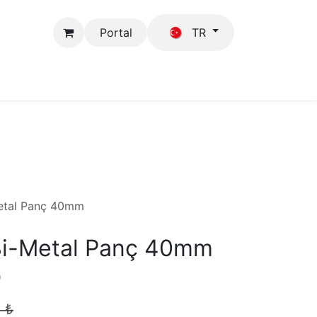
Portal
TR
Mağaza
GFB
etal Panç 40mm
i-Metal Panç 40mm
)
8
₺