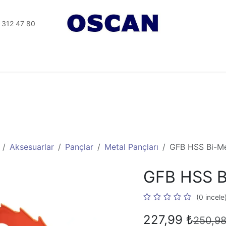
 312 47 80
Tesisat Aletler
Elektrikli Aletler
Seramik Aletleri
Aksesuarlar
Pançlar
Metal Pançları
GFB HSS Bi-M
GFB HSS B
(0 incele
227,99
₺
250,9