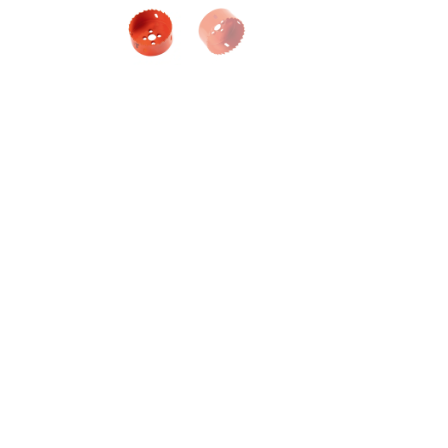
GFB HSS Bi-M
GFB
HSS Bi-Metal Panç 40mm, temiz ve hassas
çelik bi-metal teknolojisi ile üretilmiş olu
diş yapısı, çalışma sırasında titreşimi aza
olup profesyonel montaj, atölye ve genel y
Öne Çıkan Özellikler
HSS Bi-Metal Yapı:
Dayanıklılık ve uzun
Keskin Diş Yapısı:
Pürüzsüz ve hassas k
Çoklu Malzeme Kullanımı:
Metal, ahşap