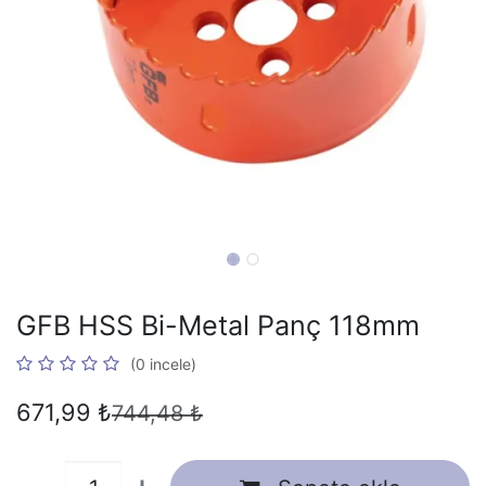
GFB HSS Bi-Metal Panç 118mm
(0 incele)
671,99
₺
744,48
₺