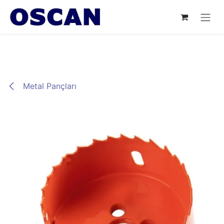
İçereği Atla
Metal Pançları