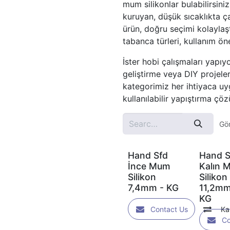
mum silikonlar bulabilirsini
kuruyan, düşük sıcaklıkta ç
ürün, doğru seçimi kolaylaşt
tabanca türleri, kullanım ön
İster hobi çalışmaları yapıyo
geliştirme veya DIY projeler
kategorimiz her ihtiyaca u
kullanılabilir yapıştırma çöz
Gör
Hand Sfd
Hand S
İnce Mum
Kalın 
Silikon
Silikon
7,4mm - KG
11,2mm
KG
Contact Us
Ka
Co