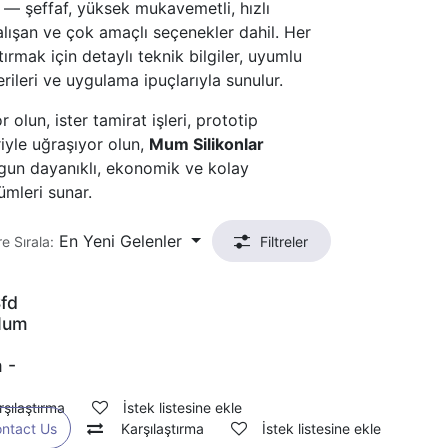
z — şeffaf, yüksek mukavemetli, hızlı
alışan ve çok amaçlı seçenekler dahil. Her
ırmak için detaylı teknik bilgiler, uyumlu
erileri ve uygulama ipuçlarıyla sunulur.
r olun, ister tamirat işleri, prototip
iyle uğraşıyor olun,
Mum Silikonlar
ygun dayanıklı, ekonomik ve kolay
ümleri sunar.
En Yeni Gelenler
e Sırala:
Filtreler
fd
Mum
 -
rşılaştırma
İstek listesine ekle
ntact Us
Karşılaştırma
İstek listesine ekle