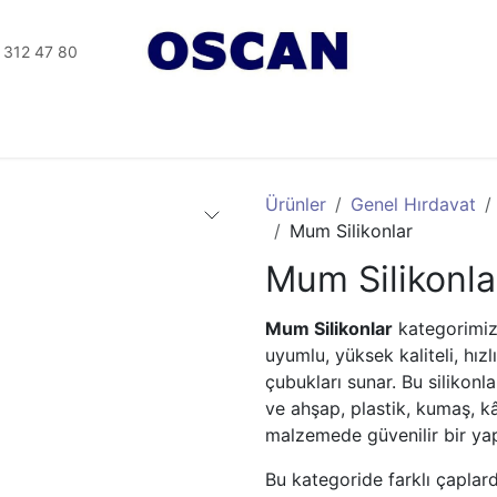
 312 47 80
Tesisat Aletler
Elektrikli Aletler
Seramik Aletleri
Ürünler
Genel Hırdavat
Mum Silikonlar
Mum Silikonla
Mum Silikonlar
kategorimiz;
uyumlu, yüksek kaliteli, hız
çubukları sunar. Bu silikonl
ve ahşap, plastik, kumaş, kâ
malzemede güvenilir bir ya
Bu kategoride farklı çaplar