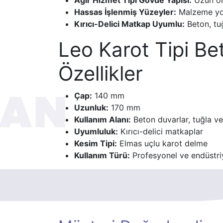
Hassas İşlenmiş Yüzeyler:
Malzeme yorg
Kırıcı-Delici Matkap Uyumlu:
Beton, tu
Leo Karot Tipi B
Özellikler
Çap:
140 mm
Uzunluk:
170 mm
Kullanım Alanı:
Beton duvarlar, tuğla v
Uyumluluk:
Kırıcı-delici matkaplar
Kesim Tipi:
Elmas uçlu karot delme
Kullanım Türü:
Profesyonel ve endüstri