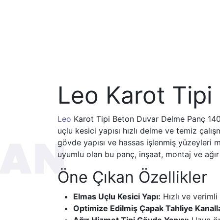
Leo Karot Tip
Leo
Karot Tipi Beton Duvar Delme Panç 140m
uçlu kesici yapısı hızlı delme ve temiz çalı
gövde yapısı ve hassas işlenmiş yüzeyleri 
uyumlu olan bu panç, inşaat, montaj ve ağır
Öne Çıkan Özellikler
Elmas Uçlu Kesici Yapı:
Hızlı ve veriml
Optimize Edilmiş Çapak Tahliye Kanalla
Ağır Hizmet Tipi Gövde Yapısı:
Uzun ömü