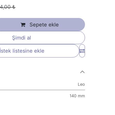
4,00
₺
Sepete ekle
Şimdi al
İstek listesine ekle
Leo
140 mm