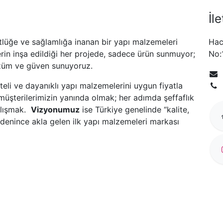
İl
tlüğe ve sağlamlığa inanan bir yapı malzemeleri
Hac
erin inşa edildiği her projede, sadece ürün sunmuyor;
No:
üm ve güven sunuyoruz.
liteli ve dayanıklı yapı malzemelerini uygun fiyatla
ak müşterilerimizin yanında olmak; her adımda şeffaflık
alışmak.
Vizyonumuz
ise Türkiye genelinde “kalite,
denince akla gelen ilk yapı malzemeleri markası