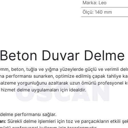
Marka
:
Leo
Ölçü
:
140 mm
i Beton Duvar Delm
m, beton, tuğla ve yığma yüzeylerde güçlü ve verimli delm
şma performansı sunarken, optimize edilmiş çapak tahliye kana
malzeme yorgunluğunu azaltarak uzun ömürlü profesyonel kull
 hizmet delme uygulamaları için idealdir.
i delme performansı sağlar.
rı:
Sürekli delme işlemleri için toz ve parçacıkların etkili şe
rlü profesyonel kullanım için tasarlanmıştır.