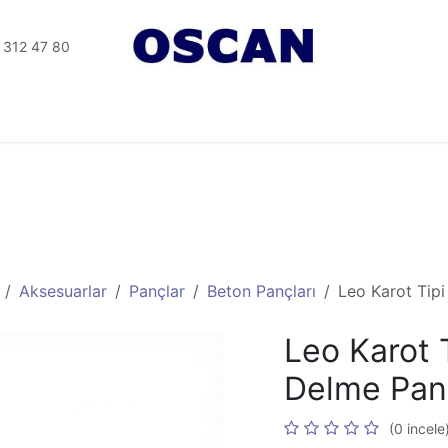
 312 47 80
Tesisat Aletler
Elektrikli Aletler
Seramik Aletleri
Aksesuarlar
Pançlar
Beton Pançları
Leo Karot Tip
Leo Karot 
Delme Pa
(0 incele