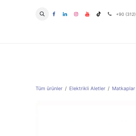
İçereği Atla
+90 (312)
Seramik Aletlerİi
Tüm ürünler
Elektrikli Aletler
Matkaplar