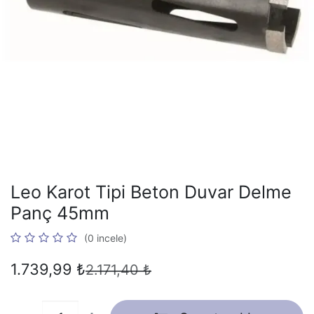
Leo Karot Tipi Beton Duvar Delme
Panç 45mm
(0 incele)
1.739,99
₺
2.171,40
₺