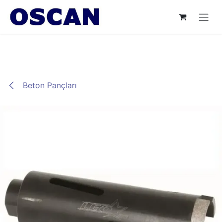
İçereği Atla
Beton Pançları